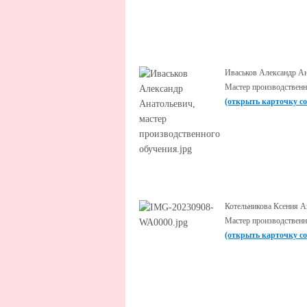
Иваськов Александр А
Мастер производственн
(открыть карточку с
Котельникова Ксения А
Мастер производственн
(открыть карточку с