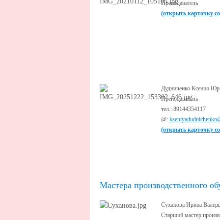
Преподаватель
(открыть карточку с
Дудниченко Ксения Юр
Преподаватель
тел.: 89144354117
@:
kseniyadudnichenko
(открыть карточку с
Мастера производственного об
Суханова Ирина Валер
Старший мастер произв