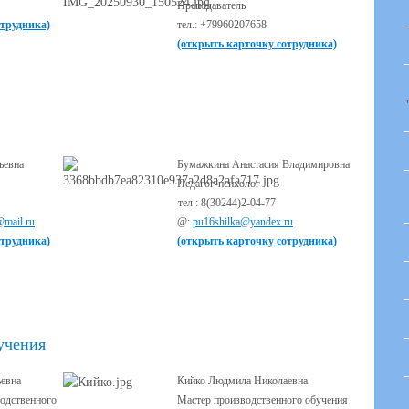
Преподаватель
отрудника)
тел.: +79960207658
(открыть карточку сотрудника)
ьевна
Бумажкина Анастасия Владимировна
Педагог-психолог
тел.: 8(30244)2-04-77
@mail.ru
@:
pu16shilka@yandex.ru
отрудника)
(открыть карточку сотрудника)
учения
ьевна
Кийко Людмила Николаевна
одственного
Мастер производственного обучения