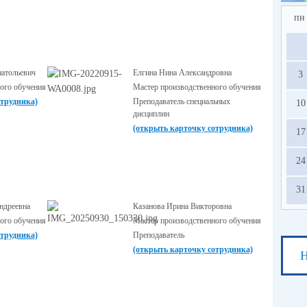
пн
натольевич
Елгина Нина Александровна
3
ого обучения
Мастер производственного обучения
отрудника)
Преподаватель специальных
10
дисциплин
(открыть карточку сотрудника)
17
24
31
ндреевна
Казанова Ирина Викторовна
ого обучения
Мастер производственного обучения
отрудника)
Преподаватель
(открыть карточку сотрудника)
Н