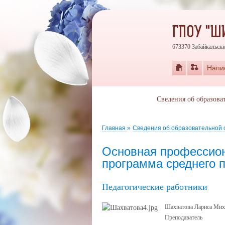
ГПОУ "Ш
673370 Забайкальски
Напи
Сведения об образова
Главная
»
Сведения об образовательной
Основная профессион
программа среднего 
Педагогические работники
Шахватова Лариса Мих
Преподаватель