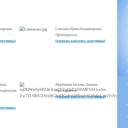
имировна
Семенова Ирина Владимировна
Преподаватель
отрудника)
(открыть карточку сотрудника)
овна
Щербинина Евгения Львовна
тодическим
Преподаватель
(открыть карточку сотрудника)
отрудника)