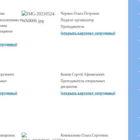
вна
Черных Ольга Петровна
 воспитанию и
Педагог-организатор
кими
Преподаватель
зациями
(открыть карточку сотрудника)
отрудника)
оргиевич
Кожин Сергей Афанасьевич
ьных
Преподаватель специальных
дисциплин
отрудника)
(открыть карточку сотрудника)
димировна
Коноваленко Ольга Сергеевна