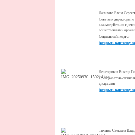
Данилова Елена Сергее
Советник директора по
взаимодействию с детс
общественными органи
Социальный педагог
(открыть карточку с
Девятериков Виктор Ге
Преподаватель специал
дисциплин
(открыть карточку с
Тихенко Светлана Вла