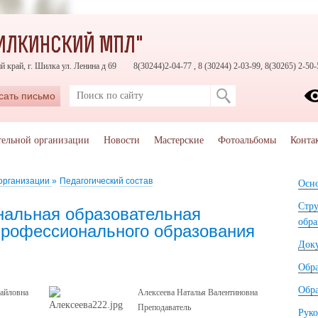
ИЛКИНСКИЙ МПЛ"
й край, г. Шилка ул. Ленина д 69
8(30244)2-04-77 , 8 (30244) 2-03-99, 8(30265) 2-50-
сать письмо
тельной организации
Новости
Мастерские
Фотоальбомы
Конта
 организации
»
Педагогический состав
Осно
Стру
альная образовательная
обра
профессионального образования
Док
Обр
Обра
айловна
Алексеева Наталья Валентиновна
Преподаватель
Руко