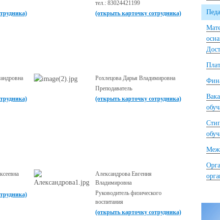
тел.: 83024421199
Педа
отрудника)
(открыть карточку сотрудника)
Мате
осна
Дост
Плат
сандровна
Рохлецова Дарья Владимировна
Фина
Преподаватель
Вака
отрудника)
(открыть карточку сотрудника)
обу
Сти
обу
Межд
Орга
ксеевна
Александрова Евгения
орг
Владимировна
Руководитель физического
отрудника)
воспитания
(открыть карточку сотрудника)