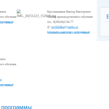
аевна
Крестьянников Виктор Викторович
ого обучения
Мастер производственного обучения
отрудника)
тел.: 8(30244)2-04-77
@:
pu16shilka@yandex.ru
(открыть карточку сотрудника)
евич
ого обучения
ru
отрудника)
е программы