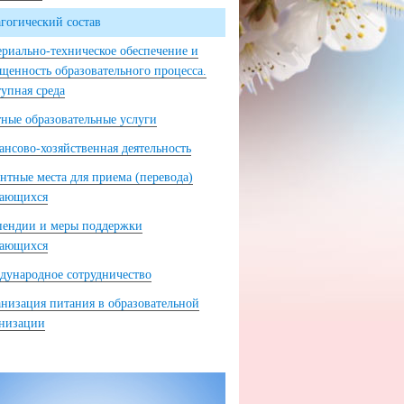
гогический состав
риально-техническое обеспечение и
щенность образовательного процесса.
упная среда
ные образовательные услуги
нсово-хозяйственная деятельность
нтные места для приема (перевода)
чающихся
пендии и меры поддержки
чающихся
ународное сотрудничество
низация питания в образовательной
анизации