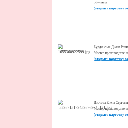
обучения
(открыть карточку с
Бурдинская Диана Рани
Мастер производственн
(открыть карточку с
Изотова Елена Сергеев
Мастер производственн
(открыть карточку с