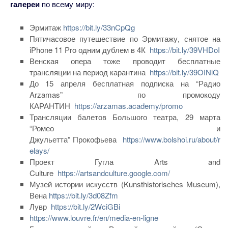
галереи
по всему миру:
Эрмитаж
https://bit.ly/33nCpQg
Пятичасовое путешествие по Эрмитажу, снятое на
iPhone 11 Pro одним дублем в 4К
https://bit.ly/39VHDoI
Венская опера тоже проводит бесплатные
трансляции на период карантина
https://bit.ly/39OINlQ
До 15 апреля бесплатная подписка на “Радио
Arzamas” по промокоду
КАРАНТИН
https://arzamas.academy/promo
Трансляции балетов Большого театра, 29 марта
“Ромео и
Джульетта” Прокофьева
https://www.bolshoi.ru/about/r
elays/
Проект Гугла Arts and
Culture
https://artsandculture.google.com/
Музей истории искусств (Kunsthistorisches Museum),
Вена
https://bit.ly/3d08Zfm
Лувр
https://bit.ly/2WciGBi
https://www.louvre.fr/en/media-en-ligne