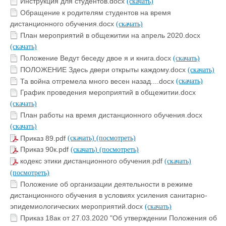
Инструкция для студентов.docx
(скачать)
Обращение к родителям студентов на время
дистанционного обучения.docx
(скачать)
План мероприятий в общежитии на апрель 2020.docx
(скачать)
Положение Ведут беседу двое я и книга.docx
(скачать)
ПОЛОЖЕНИЕ Здесь двери открыты каждому.docx
(скачать)
Та война отгремела много весен назад....docx
(скачать)
График проведения мероприятий в общежитии.docx
(скачать)
План работы на время дистанционного обучения.docx
(скачать)
Приказ 89.pdf
(скачать)
(посмотреть)
Приказ 90к.pdf
(скачать)
(посмотреть)
кодекс этики дистанционного обучения.pdf
(скачать)
(посмотреть)
Положение об организации деятельности в режиме
дистанционного обучения в условиях усиления санитарно-
эпидемиологических мероприятий.docx
(скачать)
Приказ 18ак от 27.03.2020 "Об утверждении Положения об