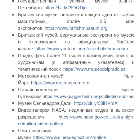
Государственный Русский музей (Санкт-
Петербург)
https://bit.ly/2IOQDjq
Британский музей, онлайн-коллекция одна из самых
масштабных, более 3,5 млн
экспонатов
https://www.britishmuseum.org
Британский музей, виртуальные экскурсии по музею
и экспозициям на официальном YouTube
канале
https://www.youtube.com/user/britishmuseum
Прадо, фото более 11 тысяч произведений, поиск по
художникам (с алфавитным указателем) и
тематический поиск
https://www.museodelprado.es
Метрополитен-музей, Нью-
Йорк
https://www.metmuseum.org
Онлайн-коллекция музея
Гуггенхайм
https://www.guggenheim.org/collection-online
Музей Сальвадора Дали
https://bit.ly/33iHVmX
Видео-галерея NASA, недлинные видео в высоком
разрешении
https://www.nasa.gov/co…/ultra-high-
definition-video-gallery
Смитсоновский
музей
https://www.si.edu/exhibitions/online