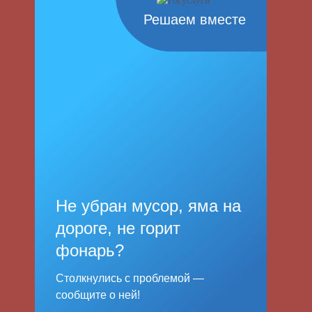
Решаем вместе
Не убран мусор, яма на
дороге, не горит
фонарь?
Столкнулись с проблемой —
сообщите о ней!