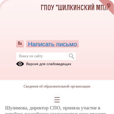
ГПОУ "ШИЛКИНСКИЙ МПЛ"
Написать письмо
Версия для слабовидящих
Документ о заключенных и
планируемых к заключению
договорах с иностранными и (или)
международными организациями по
Сведения об образовательной организации
вопросам образования и науки
С 27 по 31 марта 2026 года Евгения Рафаильевна
Шулимова, директор СПО, приняла участие в
китайско‑российском исследовательском проекте