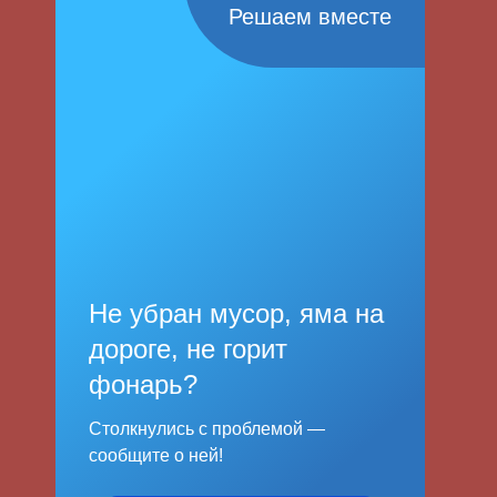
Решаем вместе
Не убран мусор, яма на
дороге, не горит
фонарь?
Столкнулись с проблемой —
сообщите о ней!