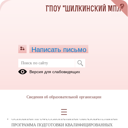
ГПОУ "ШИЛКИНСКИЙ МПЛ"
Написать письмо
Версия для слабовидящих
Реализуемые образовательные
программы
Основная профессиональная образовательная программа
Сведения об образовательной организации
подготовки квалифицированных рабочих, служащих по
профессии 23.01.13 Электромонтер объектов транспортной
инфраструктуры
(смотреть подробнее)
ОСНОВНАЯ ПРОФЕССИОНАЛЬНАЯ ОБРАЗОВАТЕЛЬНАЯ
ПРОГРАММА ПОДГОТОВКИ КВАЛИФИЦИРОВАННЫХ